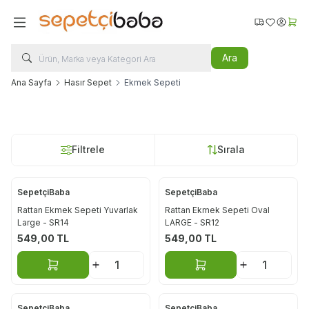
Favorilerim
Hesabı
Sepe
Ara
Ana Sayfa
Hasır Sepet
Ekmek Sepeti
Filtrele
Sırala
SepetçiBaba
SepetçiBaba
Rattan Ekmek Sepeti Yuvarlak
Rattan Ekmek Sepeti Oval
Large - SR14
LARGE - SR12
549,00
TL
549,00
TL
Sepete Ekle
Sepete Ekle
SepetçiBaba
SepetçiBaba