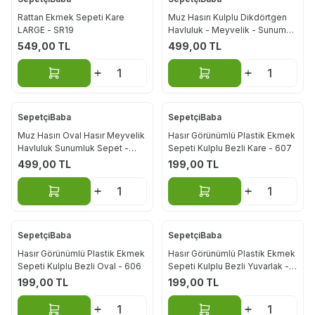
Yeni
Rattan Ekmek Sepeti Kare
Muz Hasırı Kulplu Dikdörtgen
LARGE - SR19
Havluluk - Meyvelik - Sunum
Sepeti - 25169
549,00
TL
499,00
TL
Sepete Ekle
Sepete Ekle
SepetçiBaba
SepetçiBaba
Yeni
Muz Hasırı Oval Hasır Meyvelik
Hasır Görünümlü Plastik Ekmek
Havluluk Sunumluk Sepet -
Sepeti Kulplu Bezli Kare - 607
25170
499,00
TL
199,00
TL
Sepete Ekle
Sepete Ekle
SepetçiBaba
SepetçiBaba
Hasır Görünümlü Plastik Ekmek
Hasır Görünümlü Plastik Ekmek
Sepeti Kulplu Bezli Oval - 606
Sepeti Kulplu Bezli Yuvarlak -
605
199,00
TL
199,00
TL
Sepete Ekle
Sepete Ekle