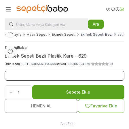
Favorilerim
Hesabı
Sepe
Ara
Paylaş
Ana Sayfa
Hasır Sepet
Ekmek Sepeti
Ekmek Sepeti Bezli Plastik K
SepetçiBaba
Favoriye Ekle
Ekmek Sepeti Bezli Plastik Kare - 629
Ürün Kodu:
SEPETS0115463164666
Barkod:
6901020246291
(0)
Sepete Ekle
HEMEN AL
Favoriye Ekle
Not Ekle