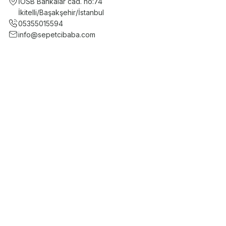
İOSB Bankalar cad. no:74
İkitelli/Başakşehir/İstanbul
05355015594
info@sepetcibaba.com