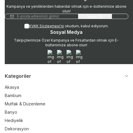
Kampanya ve yeniliklerden haberdar olmak için e-bültenimize abone
olun!
Kayıt Ol
KVKK Sözleşmesi'ni
okudum, kabul ediyorum.
Sosyal Medya
Takipçilerimize Özel Kampanya ve Fırsatlardan olmak için E-
bültenimize abone olun!
WhatsApp
Instagram
Twitter
Facebook
Kategoriler
Akasya
Bambum
Mutfak & Düzenleme
Banyo
Hediyelik
Dekorasyon