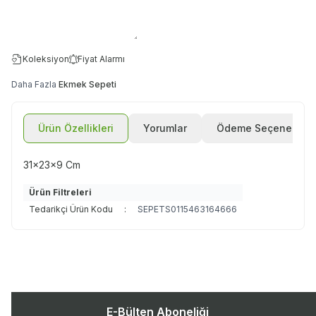
Koleksiyon
Fiyat Alarmı
Daha Fazla
Ekmek Sepeti
Ürün Özellikleri
Yorumlar
Ödeme Seçenekleri
31x23x9 Cm
Ürün Filtreleri
Tedarikçi Ürün Kodu
:
SEPETS0115463164666
E-Bülten Aboneliği