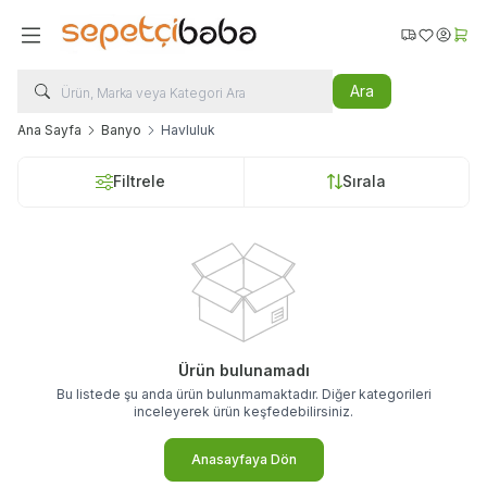
Favorilerim
Hesabı
Sepe
Ara
Ana Sayfa
Banyo
Havluluk
Filtrele
Sırala
Ürün bulunamadı
Bu listede şu anda ürün bulunmamaktadır. Diğer kategorileri
inceleyerek ürün keşfedebilirsiniz.
Anasayfaya Dön