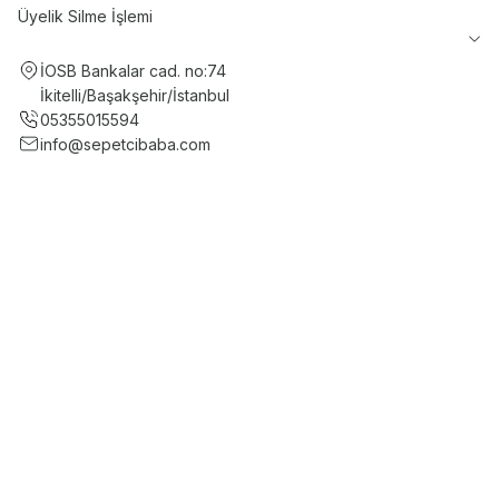
Üyelik Silme İşlemi
İOSB Bankalar cad. no:74
İkitelli/Başakşehir/İstanbul
05355015594
info@sepetcibaba.com