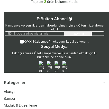
Toplam
2
ürün bulunmaktadır.
E-Bülten Aboneliği
Kampanya ve yeniliklerden haberdar olmak için e-bültenimize abone
olun!
Kayıt Ol
KVKK Sözleşmesi'ni
okudum, kabul ediyorum.
Sosyal Medya
Takipçilerimize Özel Kampanya ve Fırsatlardan olmak için E-
bültenimize abone olun!
WhatsApp
Instagram
Twitter
Facebook
Kategoriler
Akasya
Bambum
Mutfak & Düzenleme