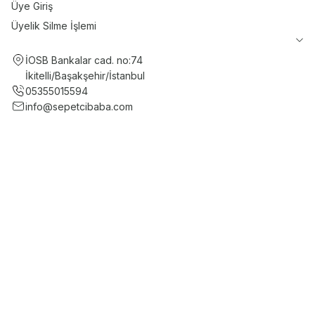
Üye Giriş
Üyelik Silme İşlemi
İOSB Bankalar cad. no:74
İkitelli/Başakşehir/İstanbul
05355015594
info@sepetcibaba.com