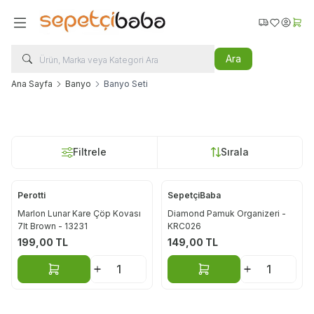
Favorilerim
Hesabı
Sepe
Ara
Ana Sayfa
Banyo
Banyo Seti
Filtrele
Sırala
Perotti
SepetçiBaba
Marlon Lunar Kare Çöp Kovası
Diamond Pamuk Organizeri -
7lt Brown - 13231
KRC026
199,00
TL
149,00
TL
Sepete Ekle
Sepete Ekle