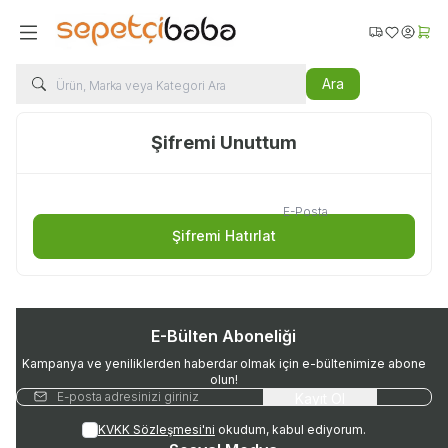
Favorilerim
Hesabı
Sepe
Ara
Şifremi Unuttum
E-Posta
Şifremi Hatırlat
E-Bülten Aboneliği
Kampanya ve yeniliklerden haberdar olmak için e-bültenimize abone
olun!
Kayıt Ol
KVKK Sözleşmesi'ni
okudum, kabul ediyorum.