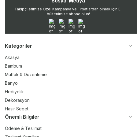
Sosyal Medya
Takipçilerimize Özel Kampanya ve Fırsatlardan olmak için E-
bültenimize abone olun!
WhatsApp
Instagram
Twitter
Facebook
Kategoriler
Akasya
Bambum
Mutfak & Düzenleme
Banyo
Hediyelik
Dekorasyon
Hasır Sepet
Önemli Bilgiler
Ödeme & Teslimat
Teslimat Koşulları