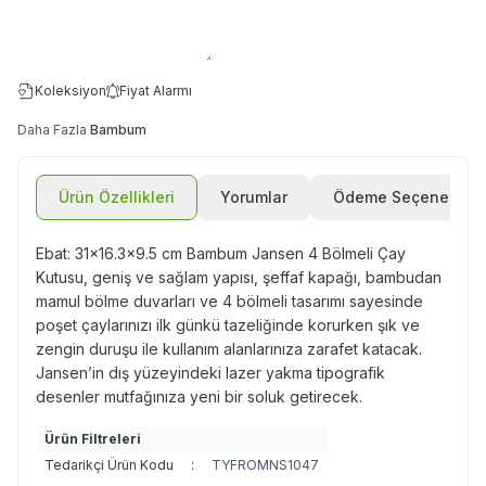
Koleksiyon
Fiyat Alarmı
Daha Fazla
Bambum
Ürün Özellikleri
Yorumlar
Ödeme Seçenekleri
Ebat: 31x16.3x9.5 cm Bambum Jansen 4 Bölmeli Çay
Kutusu, geniş ve sağlam yapısı, şeffaf kapağı, bambudan
mamul bölme duvarları ve 4 bölmeli tasarımı sayesinde
poşet çaylarınızı ilk günkü tazeliğinde korurken şık ve
zengin duruşu ile kullanım alanlarınıza zarafet katacak.
Jansen’in dış yüzeyindeki lazer yakma tipografik
desenler mutfağınıza yeni bir soluk getirecek.
Ürün Filtreleri
Tedarikçi Ürün Kodu
:
TYFROMNS1047