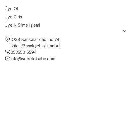
Üye Ol
Üye Giriş
Üyelik Silme İşlemi
İOSB Bankalar cad. no:74
İkitelli/Başakşehir/İstanbul
05355015594
info@sepetcibaba.com