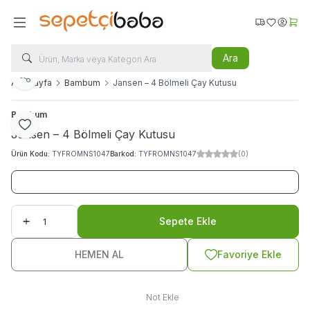
Favorilerim
Hesabı
Sepe
Ara
Paylaş
Ana Sayfa
Bambum
Jansen – 4 Bölmeli Çay Kutusu
Bambum
Favoriye Ekle
Jansen – 4 Bölmeli Çay Kutusu
Ürün Kodu:
TYFROMNS1047
Barkod:
TYFROMNS1047
(0)
Sepete Ekle
HEMEN AL
Favoriye Ekle
Not Ekle