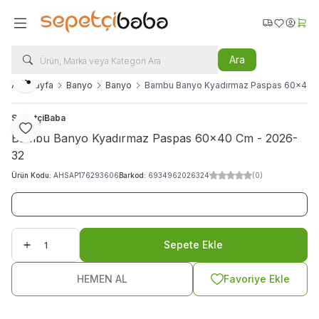
Favorilerim
Hesabı
Sepe
Ara
Paylaş
Ana Sayfa
Banyo
Banyo
Bambu Banyo Kyadırmaz Paspas 60x40 
SepetçiBaba
Favoriye Ekle
Bambu Banyo Kyadırmaz Paspas 60x40 Cm - 2026-
32
Ürün Kodu:
AHSAP176293606
Barkod:
6934962026324
(0)
Sepete Ekle
HEMEN AL
Favoriye Ekle