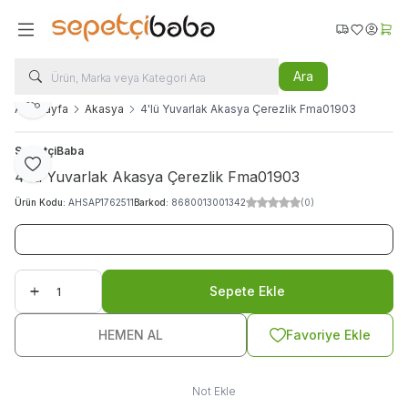
Favorilerim
Hesabı
Sepe
Ara
Paylaş
Ana Sayfa
Akasya
4'lü Yuvarlak Akasya Çerezlik Fma01903
SepetçiBaba
Favoriye Ekle
4'lü Yuvarlak Akasya Çerezlik Fma01903
Ürün Kodu:
AHSAP1762511
Barkod:
8680013001342
(0)
Sepete Ekle
HEMEN AL
Favoriye Ekle
Not Ekle