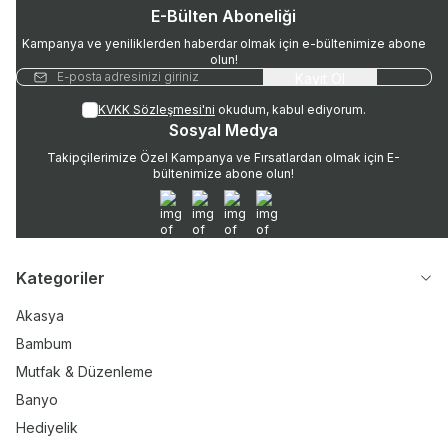
E-Bülten Aboneliği
Kampanya ve yeniliklerden haberdar olmak için e-bültenimize abone
olun!
Kayıt Ol
KVKK Sözleşmesi'ni
okudum, kabul ediyorum.
Sosyal Medya
Takipçilerimize Özel Kampanya ve Fırsatlardan olmak için E-
bültenimize abone olun!
WhatsApp
Instagram
Twitter
Facebook
Kategoriler
Akasya
Bambum
Mutfak & Düzenleme
Banyo
Hediyelik