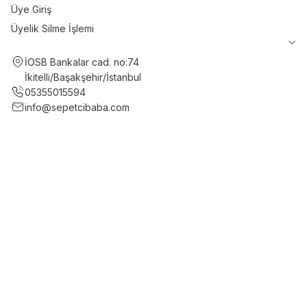
Üye Giriş
Üyelik Silme İşlemi
İOSB Bankalar cad. no:74
İkitelli/Başakşehir/İstanbul
05355015594
info@sepetcibaba.com