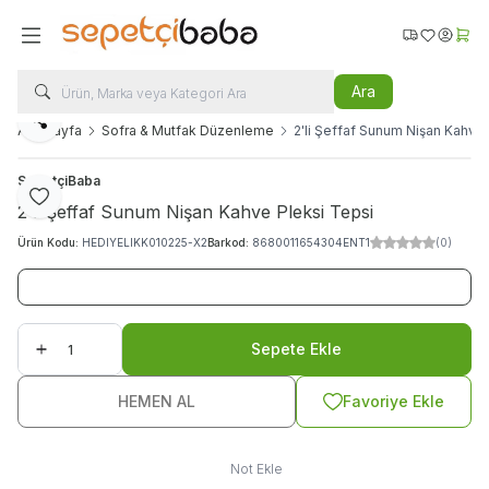
Favorilerim
Hesabı
Sepe
Ara
Paylaş
Ana Sayfa
Sofra & Mutfak Düzenleme
2'li Şeffaf Sunum Nişan Kahve
SepetçiBaba
Favoriye Ekle
2'li Şeffaf Sunum Nişan Kahve Pleksi Tepsi
Ürün Kodu:
HEDIYELIKK010225-X2
Barkod:
8680011654304ENT1
(0)
Sepete Ekle
HEMEN AL
Favoriye Ekle
Not Ekle